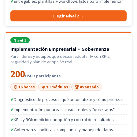
✔
Entregables: plantillas + workflows listos para implementar
Elegir Nivel 2 →
Nivel 3
Implementación Empresarial + Gobernanza
Para líderes y equipos que desean adoptar IA con KPIs,
seguridad y plan de adopción real.
200
USD / participante
⏱️ 16 horas
🧩 10 módulos
🏆 Avanzado
✔
Diagnóstico de procesos: qué automatizar y cómo priorizar
✔
Implementación por áreas: casos reales y “quick wins”
✔
KPIs y ROI: medición, adopción y control de resultados
✔
Gobernanza: políticas, compliance y manejo de datos