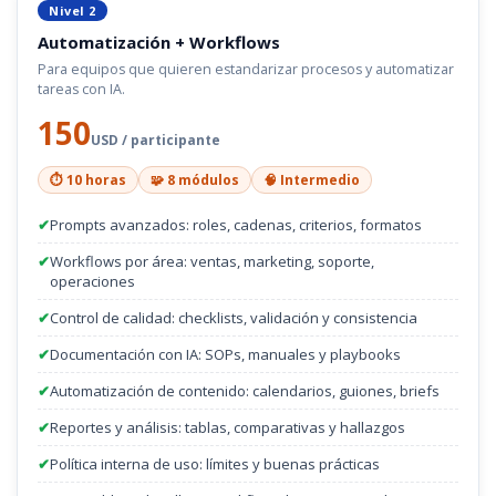
Nivel 2
Automatización + Workflows
Para equipos que quieren estandarizar procesos y automatizar
tareas con IA.
150
USD / participante
⏱️ 10 horas
🧩 8 módulos
🧠 Intermedio
✔
Prompts avanzados: roles, cadenas, criterios, formatos
✔
Workflows por área: ventas, marketing, soporte,
operaciones
✔
Control de calidad: checklists, validación y consistencia
✔
Documentación con IA: SOPs, manuales y playbooks
✔
Automatización de contenido: calendarios, guiones, briefs
✔
Reportes y análisis: tablas, comparativas y hallazgos
✔
Política interna de uso: límites y buenas prácticas