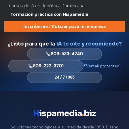
Cursos de IA en República Dominicana —
formación práctica con Hispamedia
Inscribirme / Cotizar para mi empresa
¿Listo para que la
IA te cite y recomiende?
809-533-4240
809-222-3701
[email protected]
24 / 7 / 365
H
ispamedia
.
biz
Soluciones tecnológicas a su medida desde 1998. Diseño