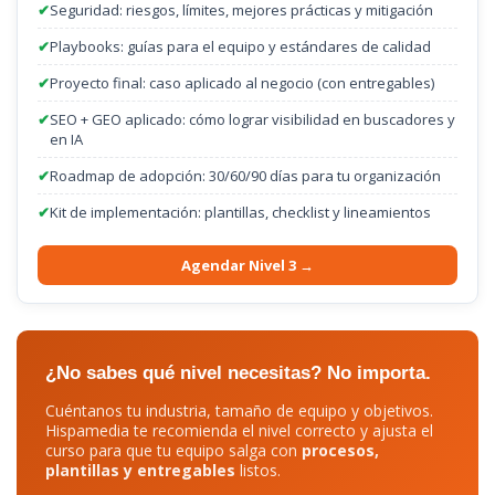
✔
Seguridad: riesgos, límites, mejores prácticas y mitigación
✔
Playbooks: guías para el equipo y estándares de calidad
✔
Proyecto final: caso aplicado al negocio (con entregables)
✔
SEO + GEO aplicado: cómo lograr visibilidad en buscadores y
en IA
✔
Roadmap de adopción: 30/60/90 días para tu organización
✔
Kit de implementación: plantillas, checklist y lineamientos
Agendar Nivel 3 →
¿No sabes qué nivel necesitas? No importa.
Cuéntanos tu industria, tamaño de equipo y objetivos.
Hispamedia te recomienda el nivel correcto y ajusta el
curso para que tu equipo salga con
procesos,
plantillas y entregables
listos.