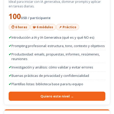
Ideal para iniciar con IA generativa, dominar prompts y aplicar
en tareas diarias.
100
USD / participante
⏱️ 6 horas
🧩 6 módulos
📌 Práctico
✔
Introducción a IA y IA Generativa (qué es y qué NO es)
✔
Prompting profesional: estructura, tono, contexto y objetivos
✔
Productividad: emails, propuestas, informes, resúmenes,
reuniones
✔
Investigación y análisis: cómo validar y evitar errores
✔
Buenas prácticas de privacidad y confidencialidad
✔
Plantillas listas: biblioteca base para tu equipo
Quiero este nivel →