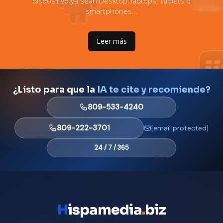
dispositivo ya sean Desktop, laptops, Tablets o
smartphones...
Leer más
¿Listo para que la
IA te cite y recomiende?
809-533-4240
809-222-3701
[email protected]
24 / 7 / 365
H
ispamedia
.
biz