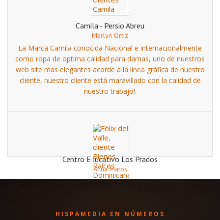
productos on line y dinámicos, optimizado 100% con el
SEO XP, posicionando, en nuestro cliente en las primeras
Camila - Persio Abreu
posiciones, y logrando, optimización Premium en google,
Marlyn Ortiz
esto es un modelo de una página web exitosa, posicionada
La Marca Camila conocida Nacional e internacionalmente
en el Top One.
como ropa de optima calidad para damas, uno de nuestros
web site mas elegantes acorde a la línea gráfica de nuestro
cliente, nuestro cliente está maravillado con la calidad de
nuestro trabajo!.
Centro Educativo Los Prados
Alina Matos
Centro Educativos los prados, un web site muy dinámico
Bienes Raíces Dominicana
con actualizaciones regulares, modalidad HTML, con java
Félix del Valle
Script, estructura escalable, es uno de nuestros clientes de
más tiempo con nuestra empresa, dedicado al sector de la
Poderosa plataforma web para manejo de inmuebles,
HISPAMEDIA EN NÚMEROS