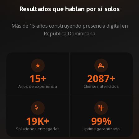
optimizada con SEO xp actualmente mas de 2000 agentes
educación con altos estándares educaciones morales.
Resultados que hablan por sí solos
registrados, y 5 mil propiedad, están bien posicionadas el
Top One, de Google.
Más de 15 años construyendo presencia digital en
República Dominicana
CCN
Don Antonio Fernandez
Proyecto relacionado al Seo Xp....
Bic Graphic Dominicana
15+
2087+
Pilar García
Años de experiencia
Clientes atendidos
Tecnología de catálogos on line con programación java
Script, convirtiendo PDF a paginador Online.
19K+
99%
Hidromed
Soluciones entregadas
Uptime garantizado
Ing.Ramon Peña