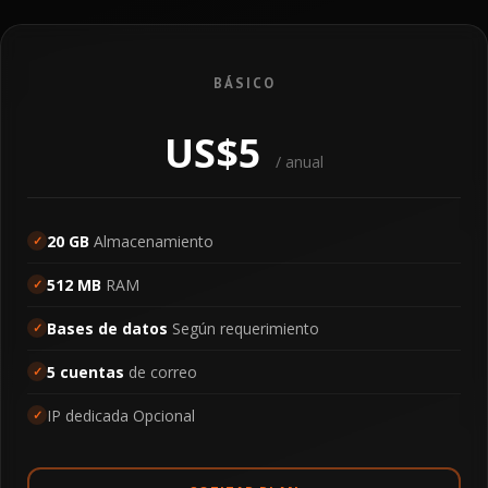
Grupo Modesto
BÁSICO
Amalfi modesto
Portal web, dominio, hosting diseño web cooperativo.
US$5
/ anual
20 GB
Almacenamiento
512 MB
RAM
Bases de datos
Según requerimiento
5 cuentas
de correo
IP dedicada Opcional