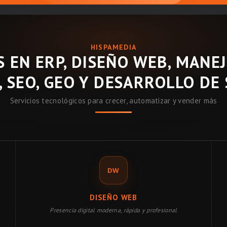
HISPAMEDIA
 EN ERP, DISEÑO WEB, MANE
, SEO, GEO Y DESARROLLO DE
Servicios tecnológicos para crecer, automatizar y vender más
DW
DISEÑO WEB
Presencia digital moderna, rápida y profesional