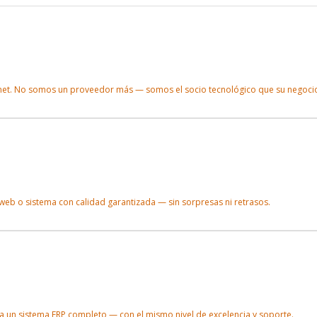
rnet. No somos un proveedor más — somos el socio tecnológico que su negocio
eb o sistema con calidad garantizada — sin sorpresas ni retrasos.
a un sistema ERP completo — con el mismo nivel de excelencia y soporte.