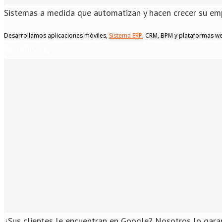
Sistemas a medida
que automatizan y hacen crecer su em
Desarrollamos aplicaciones móviles,
Sistema ERP
, CRM, BPM y plataformas w
Ver soluciones
¿Sus clientes le encuentran en Google?
Nosotros lo gara